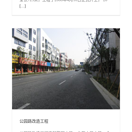
[...]
公园路改造工程